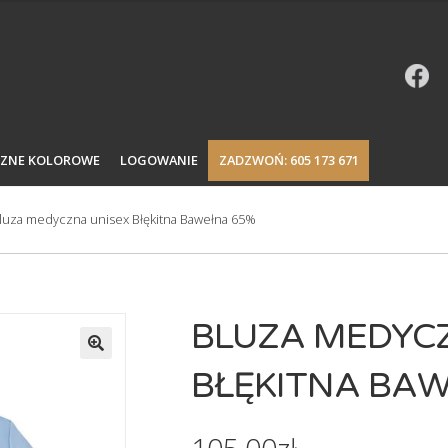
CZNE KOLOROWE
LOGOWANIE
ZADZWOŃ: 605 173 671
luza medyczna unisex Błękitna Bawełna 65%
BLUZA MEDYC
BŁĘKITNA BA