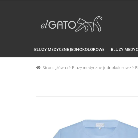
Przejdź
Przejdź
do
do
nawigacji
treści
BLUZY MEDYCZNE JEDNOKOLOROWE
BLUZY MEDY
Strona główna
Bluzy medyczne jednokolorowe
B