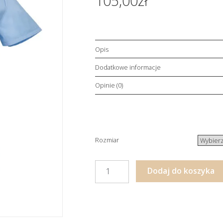
105,00
zł
Opis
Dodatkowe informacje
Opinie (0)
Rozmiar
ilość
Dodaj do koszyka
Bluza
medyczna
unisex
Błękitna