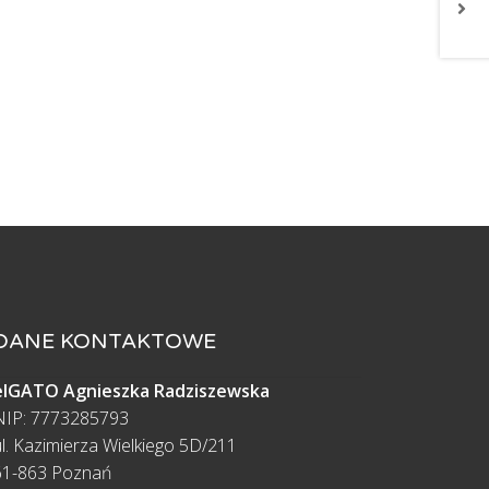
DANE KONTAKTOWE
elGATO Agnieszka Radziszewska
NIP: 7773285793
ul. Kazimierza Wielkiego 5D/211
61-863 Poznań