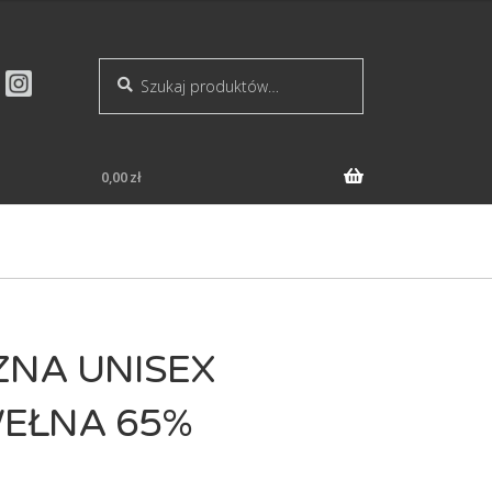
Szukaj:
Szukaj
0,00
zł
ZNA UNISEX
WEŁNA 65%