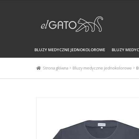
5.00
na 5.
Przejdź
Przejdź
do
do
nawigacji
treści
BLUZY MEDYCZNE JEDNOKOLOROWE
BLUZY MEDY
Strona główna
Bluzy medyczne jednokolorowe
B