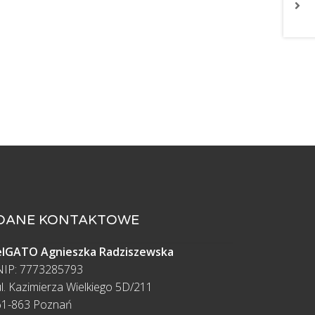
DANE KONTAKTOWE
elGATO Agnieszka Radziszewska
NIP: 7773285793
ul. Kazimierza Wielkiego 5D/211
61-863 Poznań