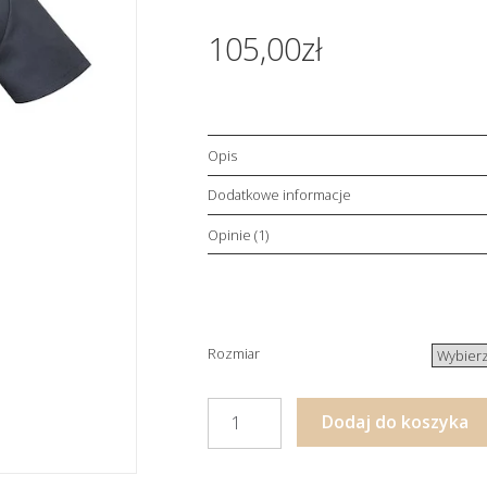
Oceniony
1
5.00
na 5 na
105,00
zł
podstawie
oceny klienta
Opis
Dodatkowe informacje
Opinie (1)
Rozmiar
ilość
Dodaj do koszyka
Bluza
medyczna