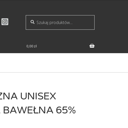
Szukaj:
Szukaj
0,00
zł
ZNA UNISEX
 BAWEŁNA 65%